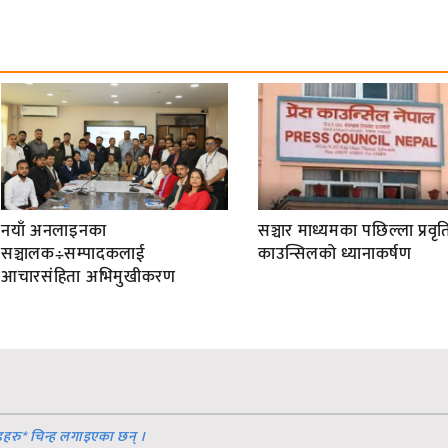
नयाँ अनलाइनका
सञ्चार माध्यमका पछिल्ला प्रवृति
सञ्चालक÷सम्पादकलाई
काउन्सिलको ध्यानाकर्षण
आचारसंहिता अभिमुखीकरण
डहरु
*
चिन्ह लगाइएका छन् ।