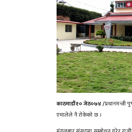
काठमाडौं१० जेठ०७४ /
प्रधानमन्त्री
एमालेले नै रोकेको छ ।
मंगलबार संसदमा सम्बोधन गरेर राजीना