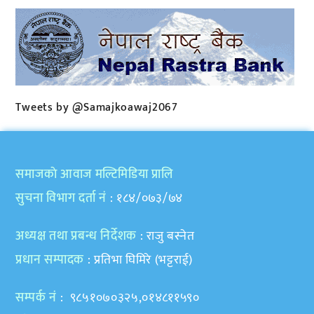
Tweets by @Samajkoawaj2067
समाजकाे आवाज मल्टिमिडिया प्रालि
सुचना विभाग दर्ता नं
: १८४/०७३/७४
अध्यक्ष तथा प्रबन्ध निर्देशक
: राजु बस्नेत
प्रधान सम्पादक
: प्रतिभा घिमिरे (भट्टराई)
सम्पर्क नं
: ९८५१०७०३२५,०१४८११५९०