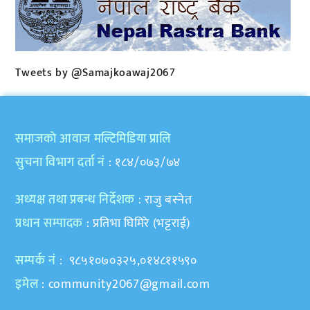
Tweets by @Samajkoawaj2067
समाजकाे आवाज मल्टिमिडिया प्रालि
सुचना विभाग दर्ता नं
: १८४/०७३/७४
अध्यक्ष तथा प्रबन्ध निर्देशक
: राजु बस्नेत
प्रधान सम्पादक
: प्रतिभा घिमिरे (भट्टराई)
सम्पर्क नं
: ९८५१०७०३२५,०१४८११५९०
इमेल
:
community2067@gmail.com