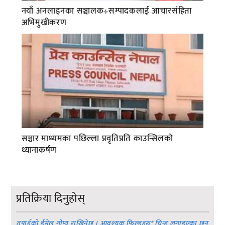
नयाँ अनलाइनका सञ्चालक÷सम्पादकलाई आचारसंहिता
अभिमुखीकरण
सञ्चार माध्यमका पछिल्ला प्रवृतिप्रति काउन्सिलको
ध्यानाकर्षण
प्रतिक्रिया दिनुहोस्
तपाईको ईमेल गोप्य राखिनेछ । आवश्यक फिल्डहरु
*
चिन्ह लगाइएका छन्