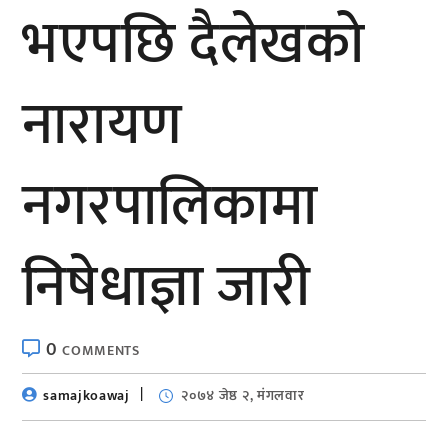
भएपछि दैलेखको
नारायण
नगरपालिकामा
निषेधाज्ञा जारी
0
COMMENTS
samajkoawaj
२०७४ जेष्ठ २, मंगलवार