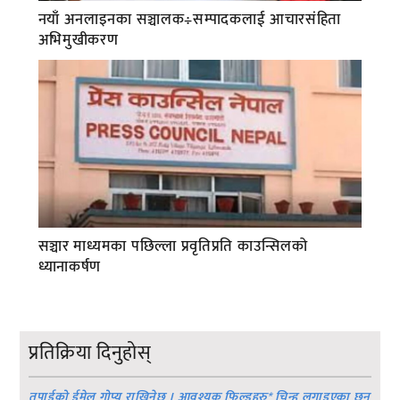
नयाँ अनलाइनका सञ्चालक÷सम्पादकलाई आचारसंहिता
अभिमुखीकरण
सञ्चार माध्यमका पछिल्ला प्रवृतिप्रति काउन्सिलको
ध्यानाकर्षण
प्रतिक्रिया दिनुहोस्
तपाईको ईमेल गोप्य राखिनेछ । आवश्यक फिल्डहरु
*
चिन्ह लगाइएका छन्