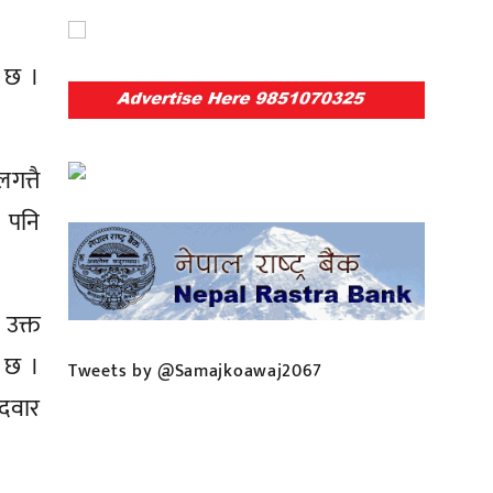
 छ ।
गत्तै
ा पनि
उक्त
 छ ।
Tweets by @Samajkoawaj2067
ेदवार