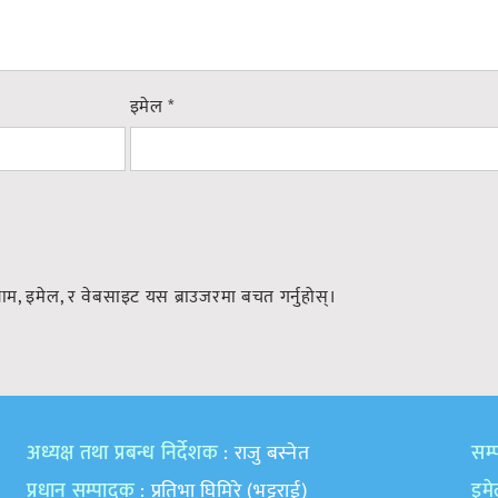
इमेल
*
नाम, इमेल, र वेबसाइट यस ब्राउजरमा बचत गर्नुहोस्।
अध्यक्ष तथा प्रबन्ध निर्देशक
: राजु बस्नेत
सम्प
प्रधान सम्पादक
: प्रतिभा घिमिरे (भट्टराई)
इम