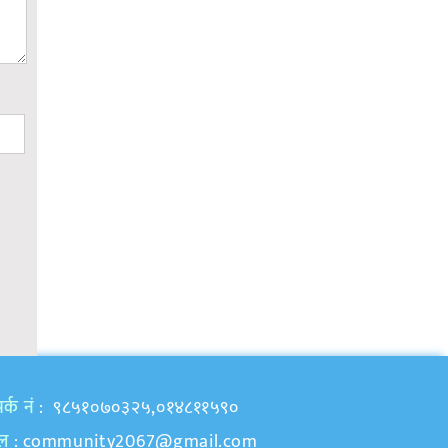
र्क नं
: ९८५१०७०३२५,०१४८११५९०
ेल
:
community2067@gmail.com