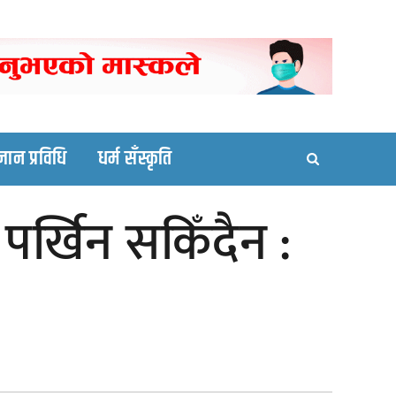
ortal site
्ञान प्रविधि
धर्म सँस्कृति
र्खिन सकिँदैन :