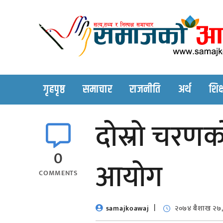
Skip
to
content
गृहपृष्ठ
समाचार
राजनीति
अर्थ
शिक्
दोस्रो चरणक
0
आयोग
COMMENTS
samajkoawaj
२०७४ बैशाख २७,