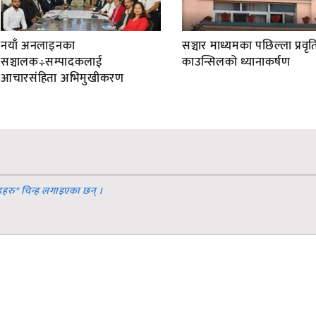
नयाँ अनलाइनका
सञ्चार माध्यमका पछिल्ला प्रवृति
सञ्चालक÷सम्पादकलाई
काउन्सिलको ध्यानाकर्षण
आचारसंहिता अभिमुखीकरण
डहरु
*
चिन्ह लगाइएका छन् ।