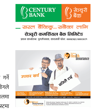
र्ने
योगले
्थलमा
स्टमा