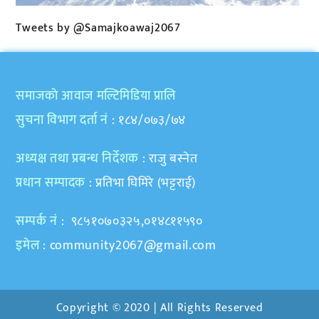
Tweets by @Samajkoawaj2067
समाजकाे आवाज मल्टिमिडिया प्रालि
सुचना विभाग दर्ता नं
: १८४/०७३/७४
अध्यक्ष तथा प्रबन्ध निर्देशक
: राजु बस्नेत
प्रधान सम्पादक
: प्रतिभा घिमिरे (भट्टराई)
सम्पर्क नं
: ९८५१०७०३२५,०१४८११५९०
इमेल
:
community2067@gmail.com
Copyright © 2020 | All Rights Reserved