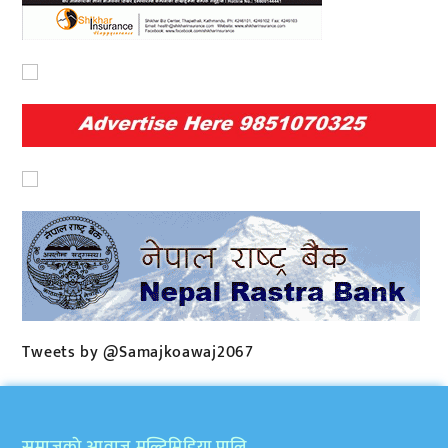
Tweets by @Samajkoawaj2067
समाजकाे आवाज मल्टिमिडिया प्रालि