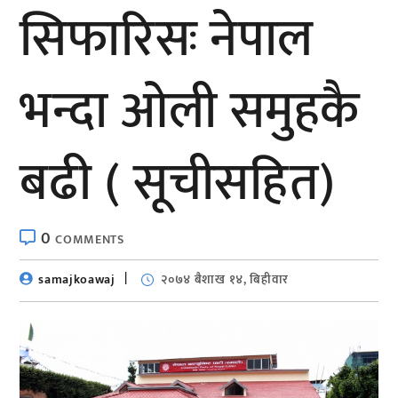
सिफारिसः नेपाल
भन्दा ओली समुहकै
बढी ( सूचीसहित)
0
COMMENTS
samajkoawaj
२०७४ बैशाख १४, बिहीवार