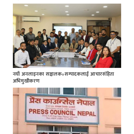
नयाँ अनलाइनका सञ्चालक÷सम्पादकलाई आचारसंहिता
अभिमुखीकरण