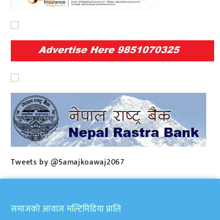
Tweets by @Samajkoawaj2067
समाजकाे आवाज मल्टिमिडिया प्रालि