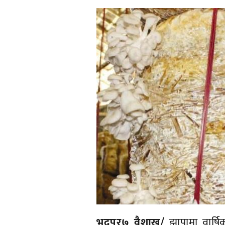
भद्रपुर७ वैशाख/
झापामा वार्षि