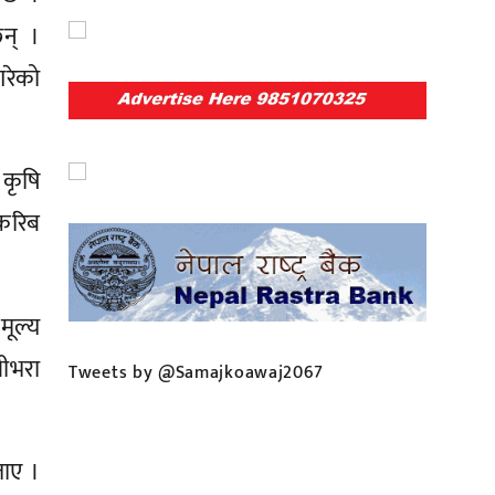
छन् ।
रेको
 कृषि
करिब
मूल्य
थीभरा
Tweets by @Samajkoawaj2067
ताए ।