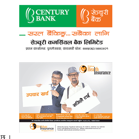
ो छ ।