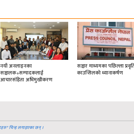
नयाँ अनलाइनका
सञ्चार माध्यमका पछिल्ला प्रवृति
सञ्चालक÷सम्पादकलाई
काउन्सिलको ध्यानाकर्षण
आचारसंहिता अभिमुखीकरण
डहरु
*
चिन्ह लगाइएका छन् ।