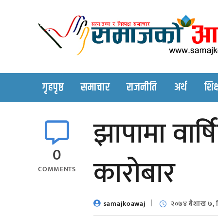
Skip
to
content
गृहपृष्ठ
समाचार
राजनीति
अर्थ
शिक्
झापामा वार्
0
कारोबार
COMMENTS
samajkoawaj
२०७४ बैशाख ७, 