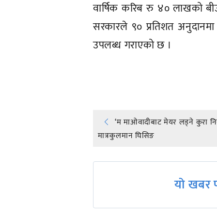
वार्षिक करिब रु ४० लाखको बीउ 
सरकारले ९० प्रतिशत अनुदानमा क
उपलब्ध गराएको छ ।
प्रतिक्रिया दिनुहोस्
Post
‘म माओवादीबाट मेयर लड्ने कुरा नि
मात्रःकुलमान घिसिङ
navigation
यो खबर प