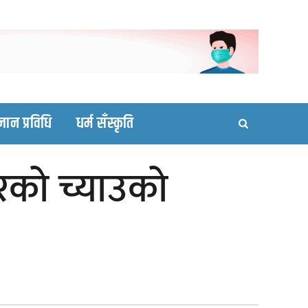
ortal site
्ञान प्रविधि
धर्म सँस्कृति
बरको च्याउको