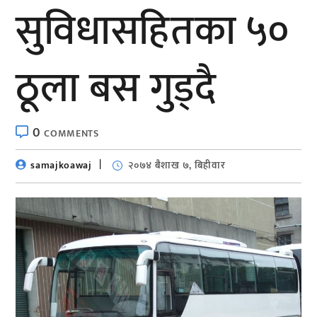
सुविधासहितका ५०
ठूला बस गुड्दै
0
COMMENTS
samajkoawaj
२०७४ बैशाख ७, बिहीवार