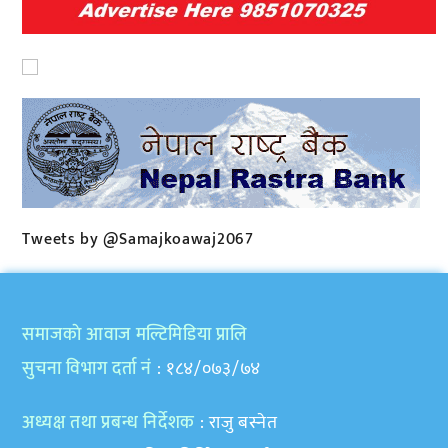
Tweets by @Samajkoawaj2067
समाजकाे आवाज मल्टिमिडिया प्रालि
सुचना विभाग दर्ता नं
: १८४/०७३/७४
अध्यक्ष तथा प्रबन्ध निर्देशक
: राजु बस्नेत