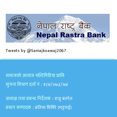
Tweets by @Samajkoawaj2067
समाजकाे आवाज मल्टिमिडिया प्रालि
सुचना विभाग दर्ता नं
: १८४/०७३/७४
अध्यक्ष तथा प्रबन्ध निर्देशक
: राजु बस्नेत
प्रधान सम्पादक
: प्रतिभा घिमिरे (भट्टराई)