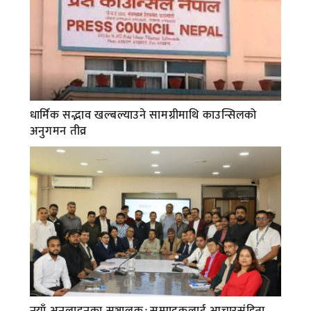
धार्मिक सद्भाव खल्बल्याउने सामग्रीमाथि काउन्सिलको
अनुगमन तीव्र
नयाँ अनलाइनका सञ्चालक÷सम्पादकलाई आचारसंहिता