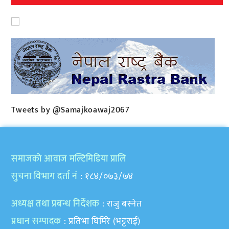
Tweets by @Samajkoawaj2067
समाजकाे आवाज मल्टिमिडिया प्रालि
सुचना विभाग दर्ता नं
: १८४/०७३/७४
अध्यक्ष तथा प्रबन्ध निर्देशक
: राजु बस्नेत
प्रधान सम्पादक
: प्रतिभा घिमिरे (भट्टराई)