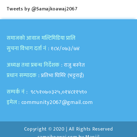
Tweets by @Samajkoawaj2067
समाजकाे आवाज मल्टिमिडिया प्रालि
सुचना विभाग दर्ता नं
: १८४/०७३/७४
अध्यक्ष तथा प्रबन्ध निर्देशक
: राजु बस्नेत
प्रधान सम्पादक
: प्रतिभा घिमिरे (भट्टराई)
सम्पर्क नं
: ९८५१०७०३२५,०१४८११५९०
इमेल
:
community2067@gmail.com
Copyright © 2020 | All Rights Reserved