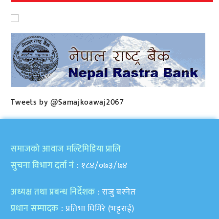
Tweets by @Samajkoawaj2067
समाजकाे आवाज मल्टिमिडिया प्रालि
सुचना विभाग दर्ता नं
: १८४/०७३/७४
अध्यक्ष तथा प्रबन्ध निर्देशक
: राजु बस्नेत
प्रधान सम्पादक
: प्रतिभा घिमिरे (भट्टराई)