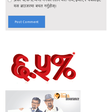
अर्को पटक टिप्पणी गर्नको लागि मेरो नाम, इमेल, र वेबसाइट
यस ब्राउजरमा बचत गर्नुहोस्।