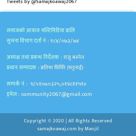
Tweets by @Samajkoawaj2067
समाजकाे आवाज मल्टिमिडिया प्रालि
सुचना विभाग दर्ता नं
: १८४/०७३/७४
अध्यक्ष तथा प्रबन्ध निर्देशक
: राजु बस्नेत
प्रधान सम्पादक
: प्रतिभा घिमिरे (भट्टराई)
सम्पर्क नं
: ९८५१०७०३२५,०१४८११५९०
इमेल
:
community2067@gmail.com
Copyright © 2020 | All Rights Reserved
samajkoawaj.com by
Manjil