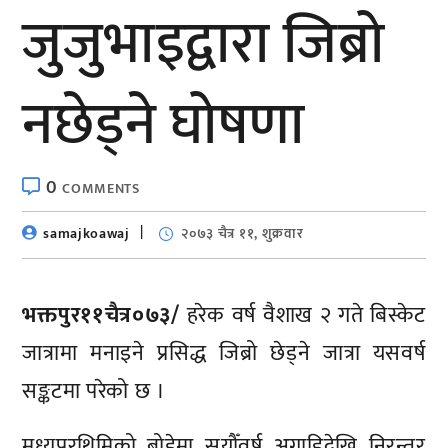
जुजुभाइद्वारा जिब्रो
नछेड्ने घोषणा
0
COMMENTS
samajkoawaj
२०७३ चैत्र ११, शुक्रवार
भक्तपुर११चैत्र०७३/
हरेक वर्ष वैशाख २ गते बिस्केट
जात्रामा मनाइने प्रसिद्ध जिब्रो छेड्ने जात्रा यसवर्ष
सङ्कटमा परेको छ ।
मध्यपुरथिमिको बोडेमा सयौँवर्ष अगाडिदेखि निरन्तर