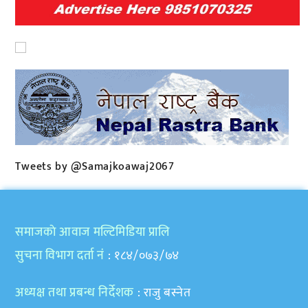
Tweets by @Samajkoawaj2067
समाजकाे आवाज मल्टिमिडिया प्रालि
सुचना विभाग दर्ता नं
: १८४/०७३/७४
अध्यक्ष तथा प्रबन्ध निर्देशक
: राजु बस्नेत