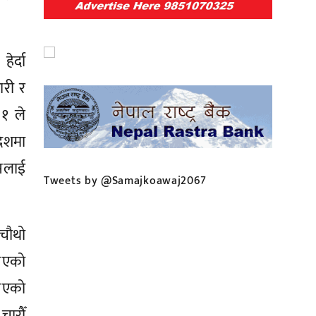
र्दा
ारी र
४१ ले
देशमा
यसलाई
Tweets by @Samajkoawaj2067
 चौथो
खिएको
खिएको
चारौँ