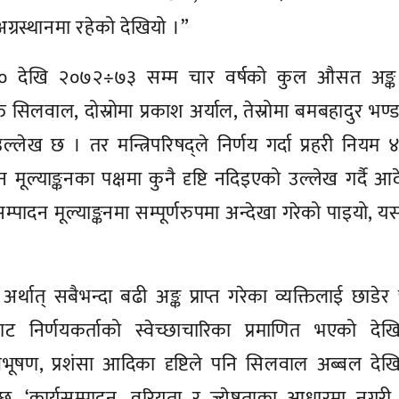
अग्रस्थानमा रहेको देखियो ।”
० देखि २०७२÷७३ सम्म चार वर्षको कुल औसत अङ्क हे
यक्ति सिलवाल, दोस्रोमा प्रकाश अर्याल, तेस्रोमा बमबहादुर भण्ड
लेख छ । तर मन्त्रिपरिषद्ले निर्णय गर्दा प्रहरी नियम 
ादन मूल्याङ्कनका पक्षमा कुनै दृष्टि नदिइएको उल्लेख गर्दै आ
सम्पादन मूल्याङ्कनमा सम्पूर्णरुपमा अन्देखा गरेको पाइयो, 
अर्थात् सबैभन्दा बढी अङ्क प्राप्त गरेका व्यक्तिलाई छाडेर
ुबाट निर्णयकर्ताको स्वेच्छाचारिका प्रमाणित भएको दे
विभूषण, प्रशंसा आदिका दृष्टिले पनि सिलवाल अब्बल दे
, ‘कार्यसम्पादन, वरियता र ज्येष्ठताका आधारमा नगरी 