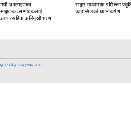
नयाँ अनलाइनका
सञ्चार माध्यमका पछिल्ला प्रवृति
सञ्चालक÷सम्पादकलाई
काउन्सिलको ध्यानाकर्षण
आचारसंहिता अभिमुखीकरण
डहरु
*
चिन्ह लगाइएका छन् ।