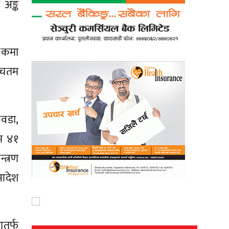
 अङ्क
्षकमा
च्चतम
िवडा,
यम ४१
्त्रण
 आदेश
ातर्फ