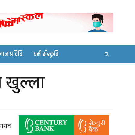
ortal site
्ञान प्रविधि
धर्म सँस्कृति
 खुल्ला
नायब