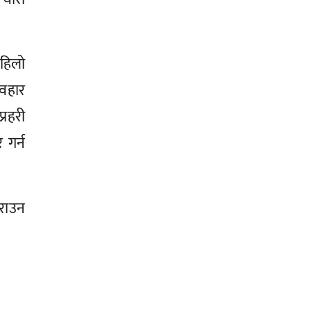
हिलो
वहार
रहरी
 गर्न
गराउन