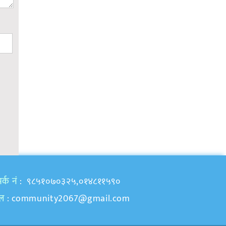
र्क नं
: ९८५१०७०३२५,०१४८११५९०
ेल
:
community2067@gmail.com