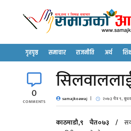
Skip
to
content
गृहपृष्ठ
समाचार
राजनीति
अर्थ
शिक्
सिलवाललाई म
0
samajkoawaj
२०७३ चैत्र ९, बुध
COMMENTS
काठमाडौ,९ चैत०७३ /
सर्व