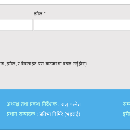
इमेल
*
नाम, इमेल, र वेबसाइट यस ब्राउजरमा बचत गर्नुहोस्।
अध्यक्ष तथा प्रबन्ध निर्देशक
: राजु बस्नेत
सम्प
प्रधान सम्पादक
: प्रतिभा घिमिरे (भट्टराई)
इम