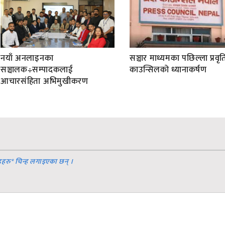
नयाँ अनलाइनका
सञ्चार माध्यमका पछिल्ला प्रवृति
सञ्चालक÷सम्पादकलाई
काउन्सिलको ध्यानाकर्षण
आचारसंहिता अभिमुखीकरण
डहरु
*
चिन्ह लगाइएका छन् ।