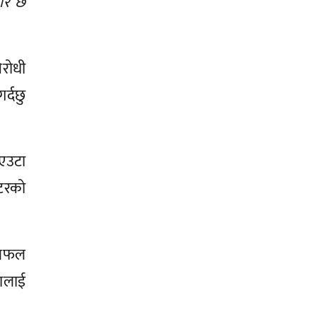
चार छ
िरोधी
र्दछु
 एउटा
िटरको
 छलफल
ालाई