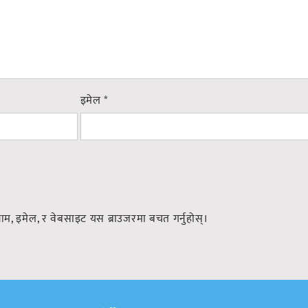
इमेल
*
नाम, इमेल, र वेबसाइट यस ब्राउजरमा बचत गर्नुहोस्।