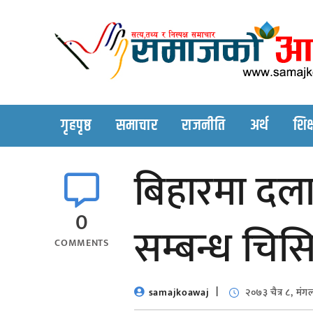
Skip
to
content
गृहपृष्ठ
समाचार
राजनीति
अर्थ
शिक्
बिहारमा दल
0
सम्बन्ध चिस
COMMENTS
samajkoawaj
२०७३ चैत्र ८, मं