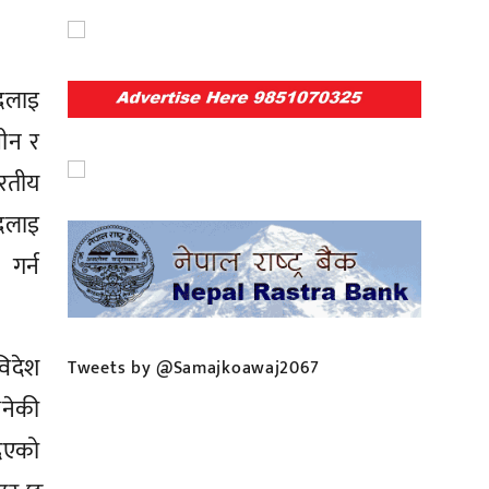
दलाइ
चीन र
रतीय
 दलाइ
 गर्न
िदेश
Tweets by @Samajkoawaj2067
भनेकी
दिएको