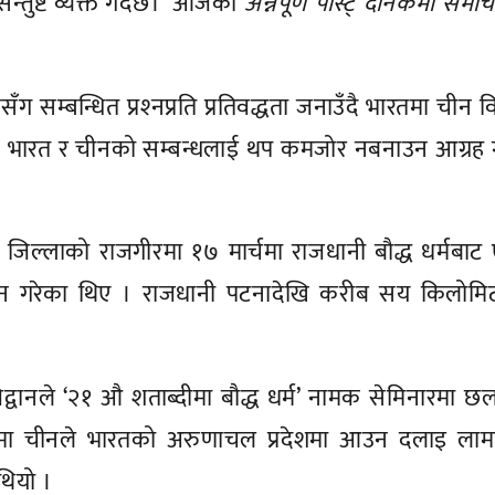
्तुष्ट व्यक्त गर्दछ।’ आजको
अन्नपूर्ण पोस्ट् दैनिकमा समा
ग सम्बन्धित प्रश्‍नप्रति प्रतिवद्धता जनाउँदै भारतमा चीन व
ु । भारत र चीनको सम्बन्धलाई थप कमजोर नबनाउन आग्रह ग
ा जिल्लाको राजगीरमा १७ मार्चमा राजधानी बौद्ध धर्मबाट
उद्‌घाटन गरेका थिए । राजधानी पटनादेखि करीब सय किलोम
ा विद्वानले ‘२१ औ शताब्दीमा बौद्ध धर्म’ नामक सेमिनारमा
ुमा चीनले भारतको अरुणाचल प्रदेशमा आउन दलाइ लाम
थियो ।