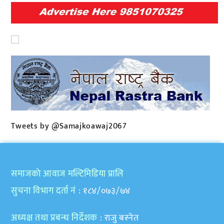
Tweets by @Samajkoawaj2067
समाजकाे आवाज मल्टिमिडिया प्रालि
सुचना विभाग दर्ता नं
: १८४/०७३/७४
अध्यक्ष तथा प्रबन्ध निर्देशक
: राजु बस्नेत