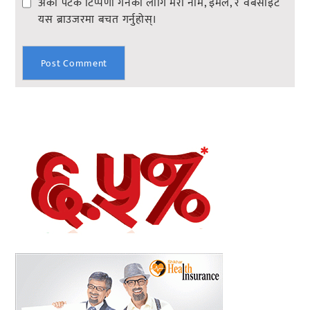
अर्को पटक टिप्पणी गर्नको लागि मेरो नाम, इमेल, र वेबसाइट
यस ब्राउजरमा बचत गर्नुहोस्।