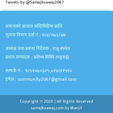
Tweets by @Samajkoawaj2067
समाजकाे आवाज मल्टिमिडिया प्रालि
सुचना विभाग दर्ता नं
: १८४/०७३/७४
अध्यक्ष तथा प्रबन्ध निर्देशक
: राजु बस्नेत
प्रधान सम्पादक
: प्रतिभा घिमिरे (भट्टराई)
सम्पर्क नं
: ९८५१०७०३२५,०१४८११५९०
इमेल
:
community2067@gmail.com
Copyright © 2020 | All Rights Reserved
samajkoawaj.com by
Manjil