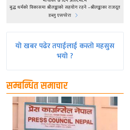
navigation
माेर्चाकाे ७ दिने अल्टिमेटम
बुद्ध धर्मको विकासमा श्रीलङ्काको सहयोग रहने –श्रीलङ्काका राजदूत
डब्लु एसपरेरा
यो खबर पढेर तपाईलाई कस्तो महसुस
भयो ?
सम्बन्धित समाचार