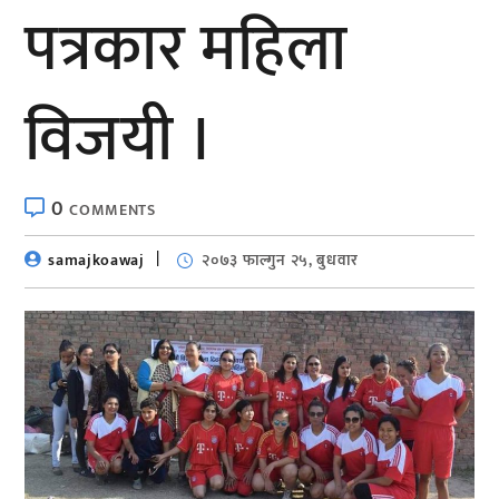
पत्रकार महिला
विजयी ।
0
COMMENTS
samajkoawaj
२०७३ फाल्गुन २५, बुधवार