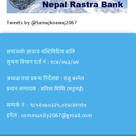
Tweets by @Samajkoawaj2067
समाजकाे आवाज मल्टिमिडिया प्रालि
सुचना विभाग दर्ता नं
: १८४/०७३/७४
अध्यक्ष तथा प्रबन्ध निर्देशक
: राजु बस्नेत
प्रधान सम्पादक
: प्रतिभा घिमिरे (भट्टराई)
सम्पर्क नं
: ९८५१०७०३२५,०१४८११५९०
इमेल
:
community2067@gmail.com