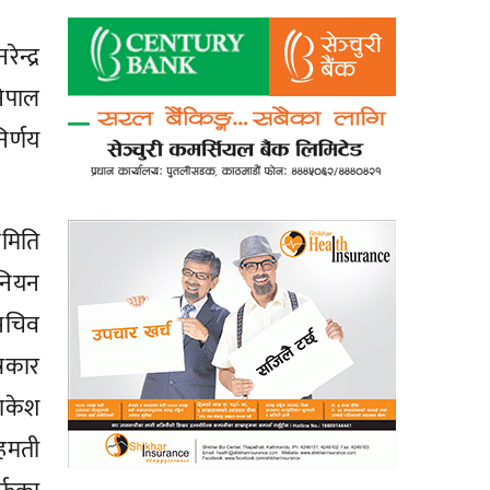
न्द्र
नेपाल
िर्णय
समिति
ुनियन
 सचिव
्रकार
राकेश
सहमती