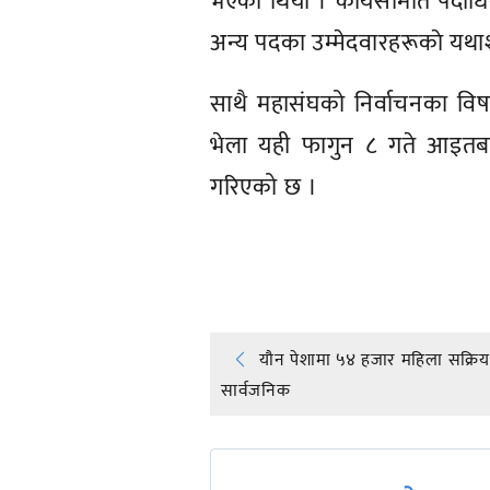
भएको थियो । कार्यसमिति पदाधिक
अन्य पदका उम्मेदवारहरूकाे यथाश
साथै महासंघको निर्वाचनका वि
भेला यही फागुन ८ गते आइतबार 
गरिएको छ ।
प्रतिक्रिया दिनुहोस्
Post
यौन पेशामा ५४ हजार महिला सक्रिय र
सार्वजनिक
navigation