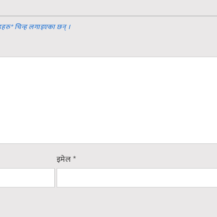
डहरु
*
चिन्ह लगाइएका छन् ।
इमेल
*