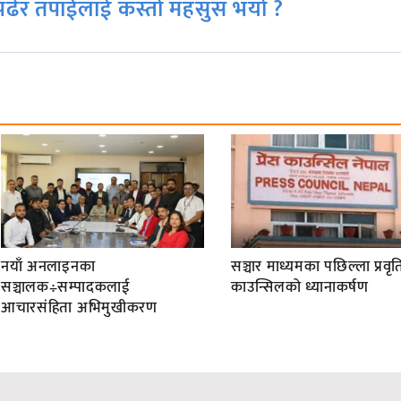
ढेर तपाईलाई कस्तो महसुस भयो ?
नयाँ अनलाइनका
सञ्चार माध्यमका पछिल्ला प्रवृति
सञ्चालक÷सम्पादकलाई
काउन्सिलको ध्यानाकर्षण
आचारसंहिता अभिमुखीकरण