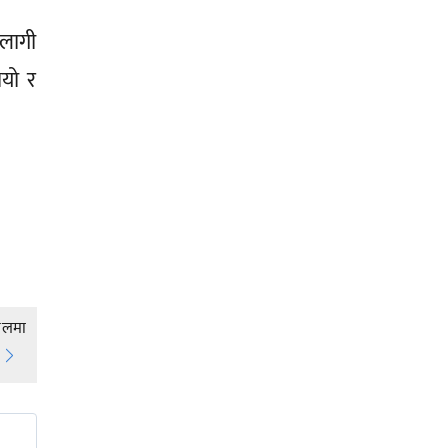
लागी
यो र
पसलमा