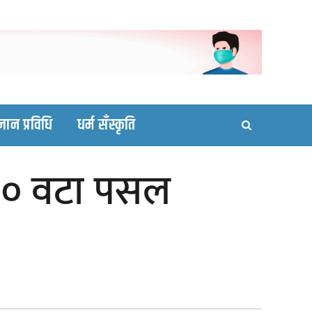
ortal site
्ञान प्रविधि
धर्म सँस्कृति
 १० वटा पसल