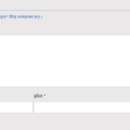
डहरु
*
चिन्ह लगाइएका छन् ।
इमेल
*