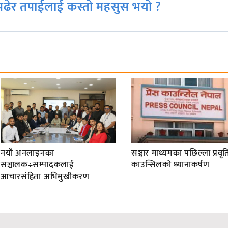
ढेर तपाईलाई कस्तो महसुस भयो ?
नयाँ अनलाइनका
सञ्चार माध्यमका पछिल्ला प्रवृति
सञ्चालक÷सम्पादकलाई
काउन्सिलको ध्यानाकर्षण
आचारसंहिता अभिमुखीकरण