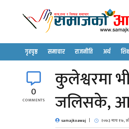
Skip
to
content
गृहपृष्ठ
समाचार
राजनीति
अर्थ
शिक्
कुलेश्वरमा
0
जलिसके, आग
COMMENTS
samajkoawaj
२०७३ माघ १७, स