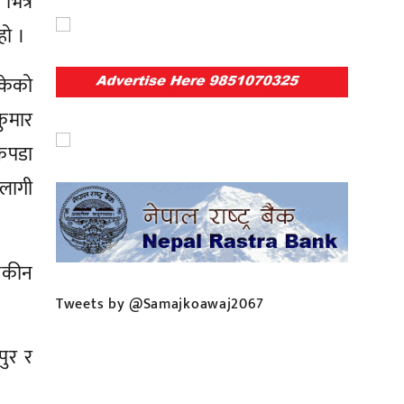
भित्र
हो ।
केको
कुमार
 कपडा
लागी
यकीन
Tweets by @Samajkoawaj2067
पुर र