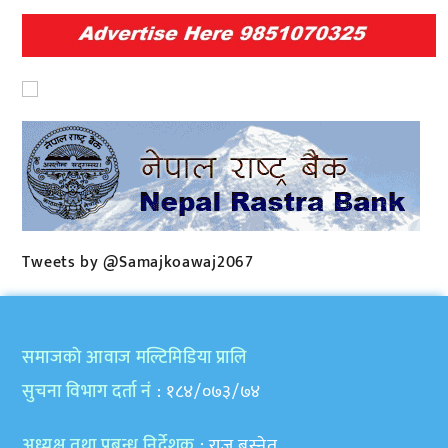
Tweets by @Samajkoawaj2067
समाजकाे आवाज मल्टिमिडिया प्रालि
सुचना विभाग दर्ता नं
: १८४/०७३/७४
अध्यक्ष तथा प्रबन्ध निर्देशक
: राजु बस्नेत