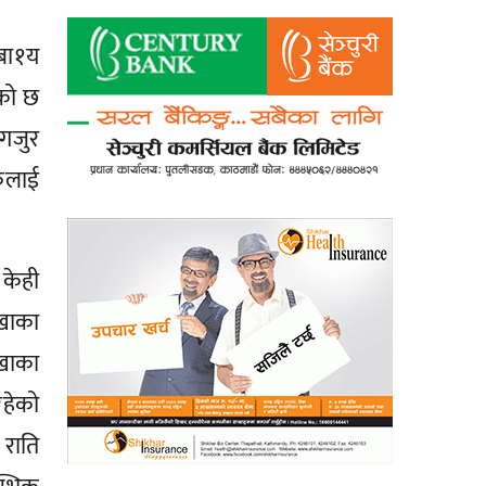
 बा१य
ेको छ
गजुर
िकलाई
 केही
खाका
ाखाका
रहेको
 राति