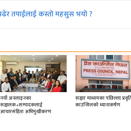
ढेर तपाईलाई कस्तो महसुस भयो ?
नयाँ अनलाइनका
सञ्चार माध्यमका पछिल्ला प्रवृति
सञ्चालक÷सम्पादकलाई
काउन्सिलको ध्यानाकर्षण
आचारसंहिता अभिमुखीकरण