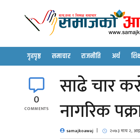
Skip
to
content
गृहपृष्ठ
समाचार
राजनीति
अर्थ
शिक्
साढे चार कर
0
नागरिक पक्र
COMMENTS
samajkoawaj
२०७३ माघ २, आ