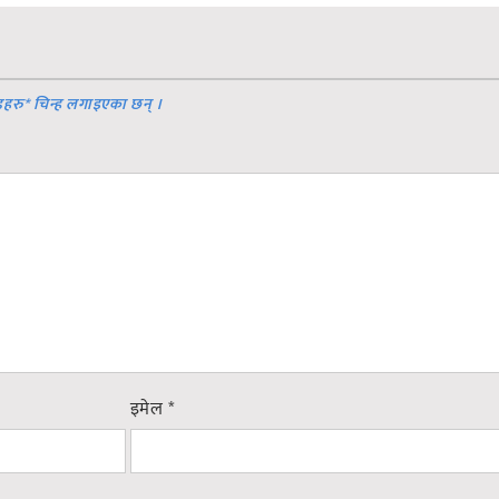
डहरु
*
चिन्ह लगाइएका छन् ।
इमेल
*