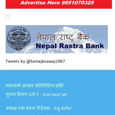
Tweets by @Samajkoawaj2067
समाजकाे आवाज मल्टिमिडिया प्रालि
सुचना विभाग दर्ता नं
: १८४/०७३/७४
अध्यक्ष तथा प्रबन्ध निर्देशक
: राजु बस्नेत