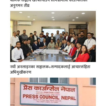
धार्मिक सद्भाव खल्बल्याउने सामग्रीमाथि काउन्सिलको
अनुगमन तीव्र
नयाँ अनलाइनका सञ्चालक÷सम्पादकलाई आचारसंहिता
अभिमुखीकरण