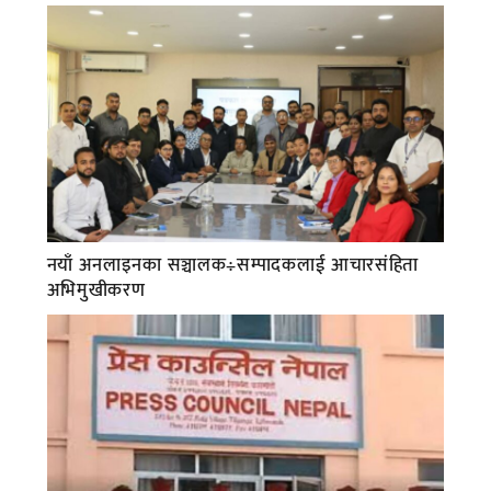
नयाँ अनलाइनका सञ्चालक÷सम्पादकलाई आचारसंहिता
अभिमुखीकरण