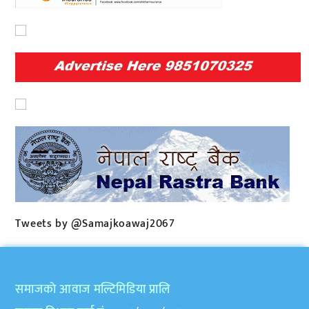
Tweets by @Samajkoawaj2067
समाजकाे आवाज मल्टिमिडिया प्रालि