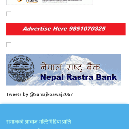
Tweets by @Samajkoawaj2067
समाजकाे आवाज मल्टिमिडिया प्रालि