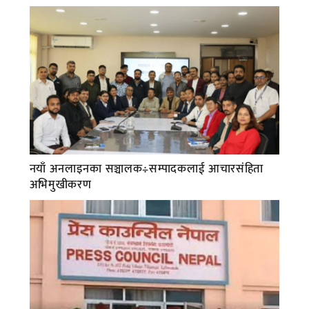
नयाँ अनलाइनका सञ्चालक÷सम्पादकलाई आचारसंहिता
अभिमुखीकरण