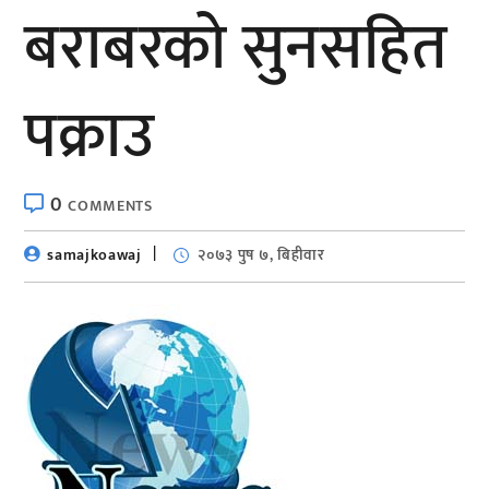
बराबरको सुनसहित
पक्राउ
0
COMMENTS
samajkoawaj
२०७३ पुष ७, बिहीवार