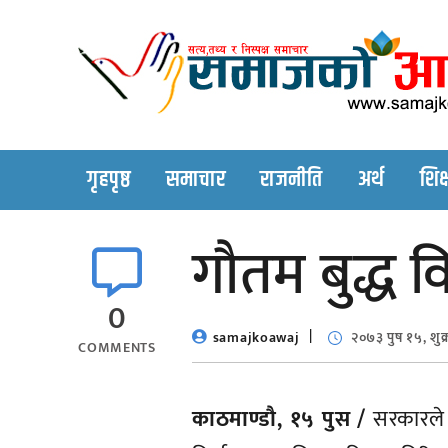
Skip
to
content
गृहपृष्ठ
समाचार
राजनीति
अर्थ
शिक्
गौतम बुद्ध 
0
samajkoawaj
२०७३ पुष १५, शुक
COMMENTS
काठमाण्डौ, १५ पुस /
सरकारले भ