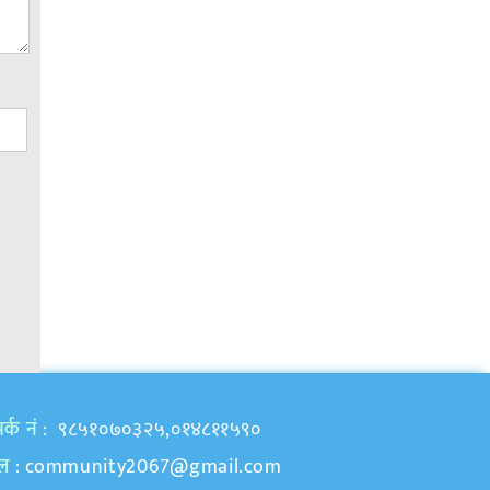
र्क नं
: ९८५१०७०३२५,०१४८११५९०
ेल
:
community2067@gmail.com