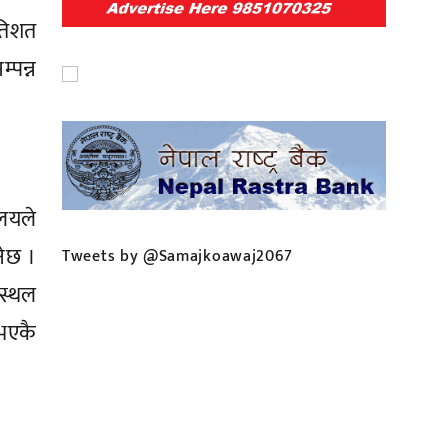
रतिशत
्पन्न
ालयले
नेछ ।
Tweets by @Samajkoawaj2067
नस्थल
 भएकै