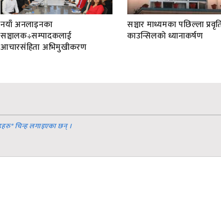
नयाँ अनलाइनका
सञ्चार माध्यमका पछिल्ला प्रवृति
सञ्चालक÷सम्पादकलाई
काउन्सिलको ध्यानाकर्षण
आचारसंहिता अभिमुखीकरण
डहरु
*
चिन्ह लगाइएका छन् ।