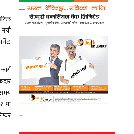
रिक्त
नयाँ
र्नेछ
ार्य
केदार
 समय
१ मा
ेम्बर