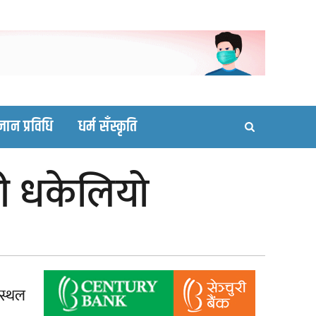
ortal site
्ञान प्रविधि
धर्म सँस्कृति
छी धकेलियो
नस्थल