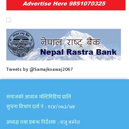
Tweets by @Samajkoawaj2067
समाजकाे आवाज मल्टिमिडिया प्रालि
सुचना विभाग दर्ता नं
: १८४/०७३/७४
अध्यक्ष तथा प्रबन्ध निर्देशक
: राजु बस्नेत