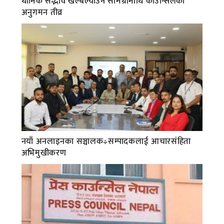
धार्मिक सद्भाव खल्बल्याउने सामग्रीमाथि काउन्सिलको
अनुगमन तीव्र
नयाँ अनलाइनका सञ्चालक÷सम्पादकलाई आचारसंहिता
अभिमुखीकरण