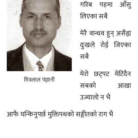
गरिब गहमा आँसु
लिएका सबै
मेरै वान्धव हुन् असैह्य
दुःखले रोई जिएका
सबै
मेरो छट्पट मेटिदैन
मित्रलाल पंज्ञानी
सबको आखा
उज्यालो न भै
आफै घन्किनुपर्छ मुक्तिपथको सङ्गीतको राग भै