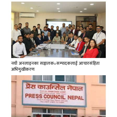
नयाँ अनलाइनका सञ्चालक÷सम्पादकलाई आचारसंहिता
अभिमुखीकरण