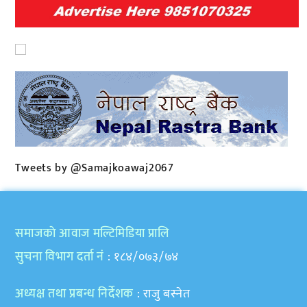
Tweets by @Samajkoawaj2067
समाजकाे आवाज मल्टिमिडिया प्रालि
सुचना विभाग दर्ता नं
: १८४/०७३/७४
अध्यक्ष तथा प्रबन्ध निर्देशक
: राजु बस्नेत