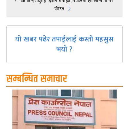
अाज विश्व मधुमेह दिवस मनाईंदै, नेपालमा १० लाख मानिस
navigation
पीडित
यो खबर पढेर तपाईलाई कस्तो महसुस
भयो ?
सम्बन्धित समाचार