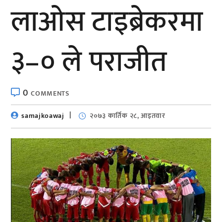
लाओस टाइब्रेकरमा
३–० ले पराजीत
0
COMMENTS
samajkoawaj
२०७३ कार्तिक २८, आइतवार