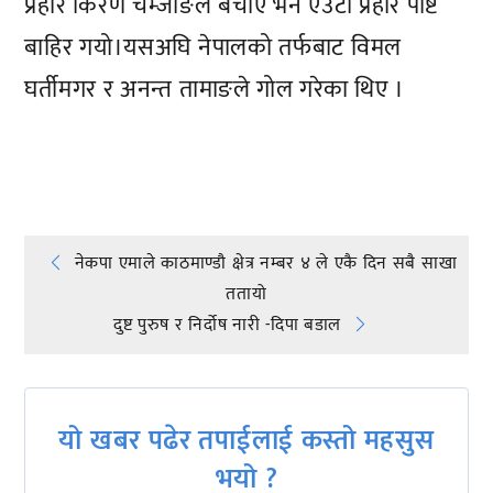
प्रहार किरण चेम्जोङले बचाए भने एउटा प्रहार पोष्ट
बाहिर गयो।यसअघि नेपालको तर्फबाट विमल
घर्तीमगर र अनन्त तामाङले गोल गरेका थिए ।
प्रतिक्रिया दिनुहोस्
Post
नेकपा एमाले काठमाण्डौ क्षेत्र नम्बर ४ ले एकै दिन सबै साखा
ततायो
navigation
दुष्ट पुरुष र निर्दोष नारी -दिपा बडाल
यो खबर पढेर तपाईलाई कस्तो महसुस
भयो ?