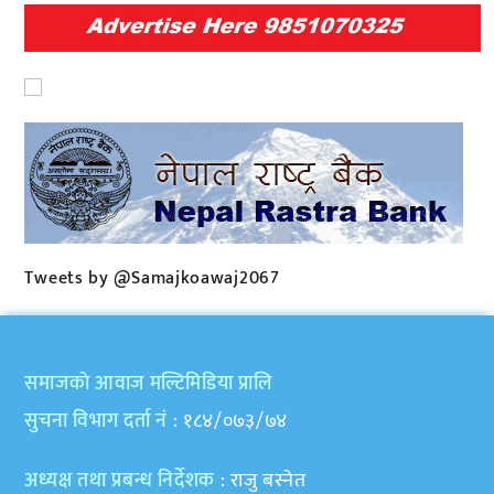
Tweets by @Samajkoawaj2067
समाजकाे आवाज मल्टिमिडिया प्रालि
सुचना विभाग दर्ता नं
: १८४/०७३/७४
अध्यक्ष तथा प्रबन्ध निर्देशक
: राजु बस्नेत