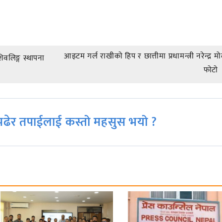
आइटम गर्ल राखीकाे हिप र छात्तीमा प्रधामन्त्री नरेन्द्र म
िवलिङ्ग स्थापना
फाेटाे
ढेर तपाईलाई कस्तो महसुस भयो ?