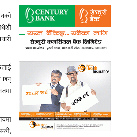
धनको
मधेशी
तयारी
रुलाई
ा छन्
ालतमा
तावमा
त्री,