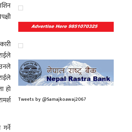
 आशिन
पक्षी
कारी
राईले
 उनले
राईले
ला हो
ामर्श
Tweets by @Samajkoawaj2067
र्ने