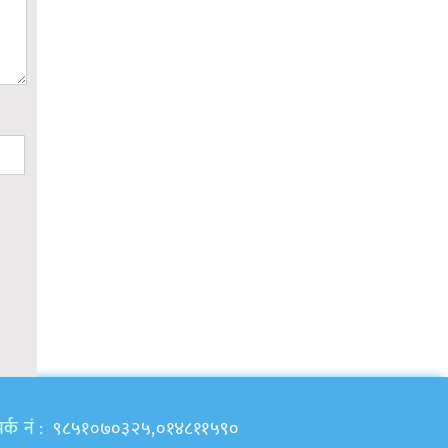
र्क नं
: ९८५१०७०३२५,०१४८११५९०