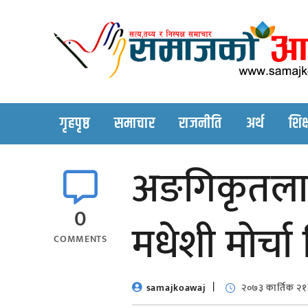
Skip
to
content
गृहपृष्ठ
समाचार
राजनीति
अर्थ
शिक्
अङगिकृतलाई रा
0
मधेशी मोर्चा 
COMMENTS
samajkoawaj
२०७३ कार्तिक २