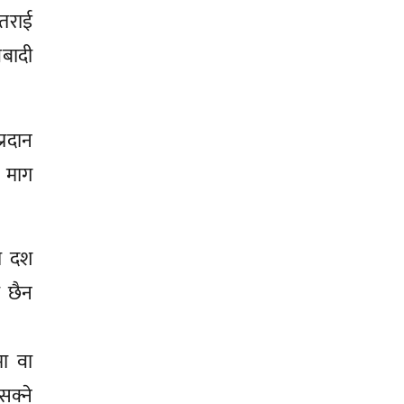
 तराई
जबादी
्रदान
ो माग
मा दश
ा छैन
ा वा
क्ने