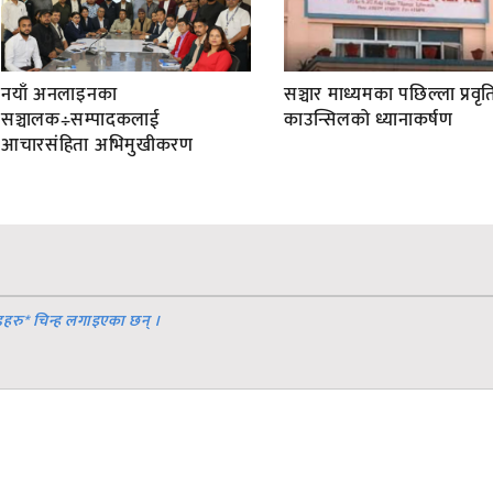
नयाँ अनलाइनका
सञ्चार माध्यमका पछिल्ला प्रवृति
सञ्चालक÷सम्पादकलाई
काउन्सिलको ध्यानाकर्षण
आचारसंहिता अभिमुखीकरण
डहरु
*
चिन्ह लगाइएका छन् ।