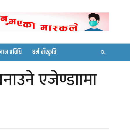
ortal site
्ञान प्रविधि
धर्म सँस्कृति
 बनाउने एजेण्डाामा