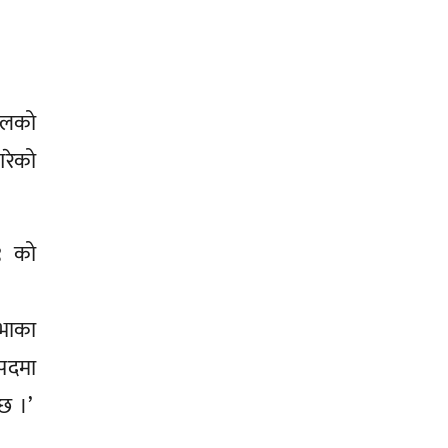
ालको
गरेको
९ को
सभाका
 पदमा
ेछ ।’