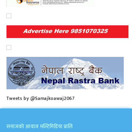
Tweets by @Samajkoawaj2067
समाजकाे आवाज मल्टिमिडिया प्रालि