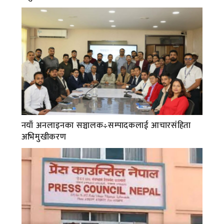
नयाँ अनलाइनका सञ्चालक÷सम्पादकलाई आचारसंहिता
अभिमुखीकरण