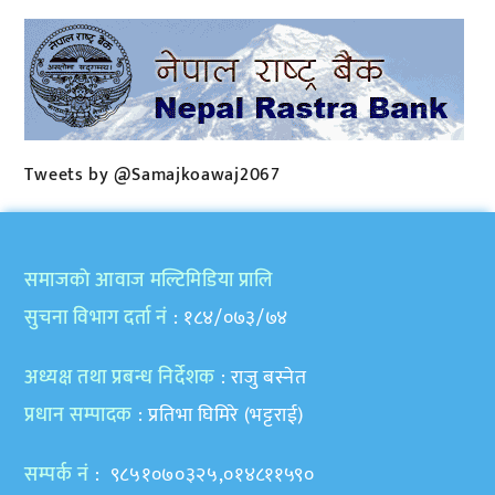
Tweets by @Samajkoawaj2067
समाजकाे आवाज मल्टिमिडिया प्रालि
सुचना विभाग दर्ता नं
: १८४/०७३/७४
अध्यक्ष तथा प्रबन्ध निर्देशक
: राजु बस्नेत
प्रधान सम्पादक
: प्रतिभा घिमिरे (भट्टराई)
सम्पर्क नं
: ९८५१०७०३२५,०१४८११५९०