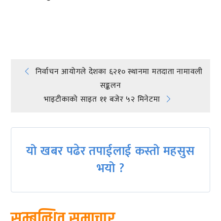
प्रतिक्रिया दिनुहोस्
Post
निर्वाचन आयोगले देशका ६२१० स्थानमा मतदाता नामावली
सङ्कलन
navigation
भाइटीकाको साइत ११ बजेर ५२ मिनेटमा
यो खबर पढेर तपाईलाई कस्तो महसुस
भयो ?
सम्बन्धित समाचार