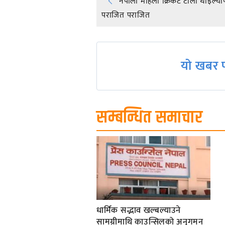
Post
नेपाली महिला क्रिकेट टोली थाइल्य
पराजित पराजित
navigation
यो खबर प
सम्बन्धित समाचार
धार्मिक सद्भाव खल्बल्याउने
सामग्रीमाथि काउन्सिलको अनुगमन