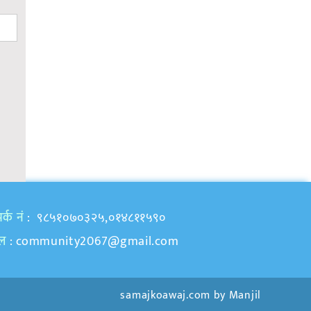
र्क नं
: ९८५१०७०३२५,०१४८११५९०
ेल
:
community2067@gmail.com
samajkoawaj.com by
Manjil