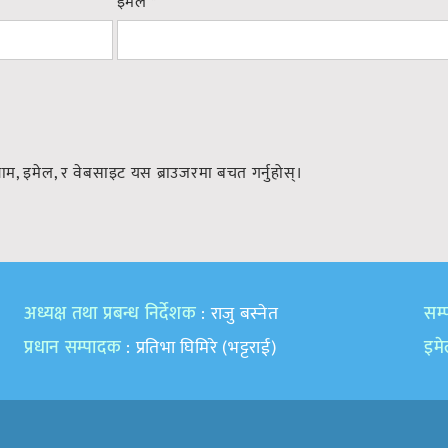
इमेल
*
नाम, इमेल, र वेबसाइट यस ब्राउजरमा बचत गर्नुहोस्।
अध्यक्ष तथा प्रबन्ध निर्देशक
: राजु बस्नेत
सम्प
प्रधान सम्पादक
: प्रतिभा घिमिरे (भट्टराई)
इम