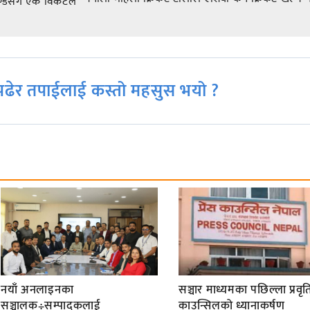
ाण्डसँग एक विकेटले
ढेर तपाईलाई कस्तो महसुस भयो ?
नयाँ अनलाइनका
सञ्चार माध्यमका पछिल्ला प्रवृति
सञ्चालक÷सम्पादकलाई
काउन्सिलको ध्यानाकर्षण