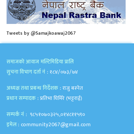
Tweets by @Samajkoawaj2067
समाजकाे आवाज मल्टिमिडिया प्रालि
सुचना विभाग दर्ता नं
: १८४/०७३/७४
अध्यक्ष तथा प्रबन्ध निर्देशक
: राजु बस्नेत
प्रधान सम्पादक
: प्रतिभा घिमिरे (भट्टराई)
सम्पर्क नं
: ९८५१०७०३२५,०१४८११५९०
इमेल
:
community2067@gmail.com