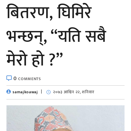
बितरण, घिमिरे
भन्छन्, “यति सबै
मेरो हो ?”
0
COMMENTS
samajkoawaj
२०७३ आश्विन २२, शनिवार