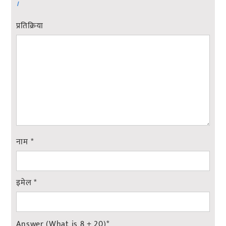
।
प्रतिक्रिया
नाम
*
इमेल
*
Answer (What is 8 + 20)
*