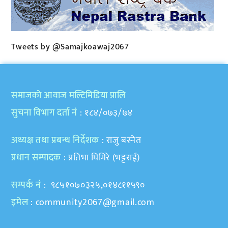
Tweets by @Samajkoawaj2067
समाजकाे आवाज मल्टिमिडिया प्रालि
सुचना विभाग दर्ता नं
: १८४/०७३/७४
अध्यक्ष तथा प्रबन्ध निर्देशक
: राजु बस्नेत
प्रधान सम्पादक
: प्रतिभा घिमिरे (भट्टराई)
सम्पर्क नं
: ९८५१०७०३२५,०१४८११५९०
इमेल
:
community2067@gmail.com