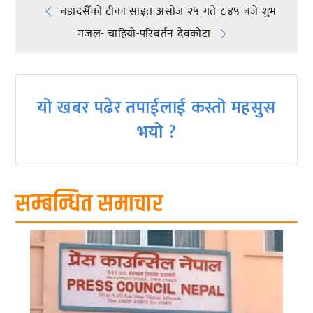
Post
बडादसैँको टीका साइत असोज २५ गते ८ः४५ बजे शुभ
गजल- चाहियो-परिवर्तन देवकोटा
navigation
यो खबर पढेर तपाईलाई कस्तो महसुस
भयो ?
सम्बन्धित समाचार