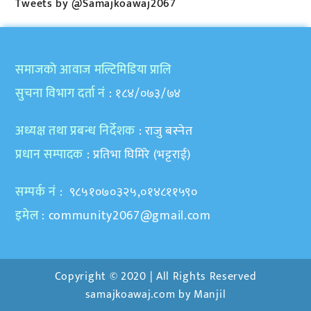
Tweets by @Samajkoawaj2067
समाजकाे आवाज मल्टिमिडिया प्रालि
सुचना विभाग दर्ता नं
: १८४/०७३/७४
अध्यक्ष तथा प्रबन्ध निर्देशक
: राजु बस्नेत
प्रधान सम्पादक
: प्रतिभा घिमिरे (भट्टराई)
सम्पर्क नं
: ९८५१०७०३२५,०१४८११५९०
इमेल
:
community2067@gmail.com
Copyright © 2020 | All Rights Reserved
samajkoawaj.com by
Manjil