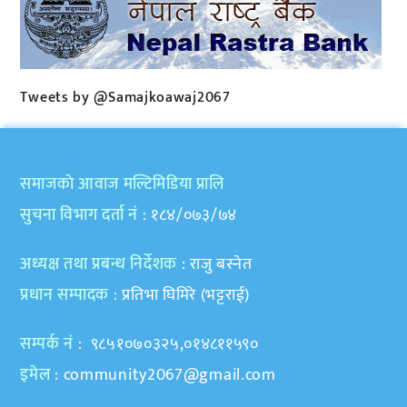
Tweets by @Samajkoawaj2067
समाजकाे आवाज मल्टिमिडिया प्रालि
सुचना विभाग दर्ता नं
: १८४/०७३/७४
अध्यक्ष तथा प्रबन्ध निर्देशक
: राजु बस्नेत
प्रधान सम्पादक
: प्रतिभा घिमिरे (भट्टराई)
सम्पर्क नं
: ९८५१०७०३२५,०१४८११५९०
इमेल
:
community2067@gmail.com