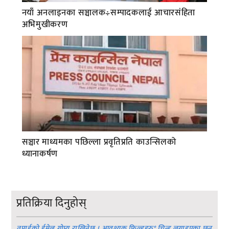
नयाँ अनलाइनका सञ्चालक÷सम्पादकलाई आचारसंहिता
अभिमुखीकरण
सञ्चार माध्यमका पछिल्ला प्रवृतिप्रति काउन्सिलको
ध्यानाकर्षण
प्रतिक्रिया दिनुहोस्
तपाईको ईमेल गोप्य राखिनेछ । आवश्यक फिल्डहरु
*
चिन्ह लगाइएका छन्