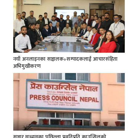
नयाँ अनलाइनका सञ्चालक÷सम्पादकलाई आचारसंहिता
अभिमुखीकरण
सञ्चार माध्यमका पछिल्ला प्रवृतिप्रति काउन्सिलको