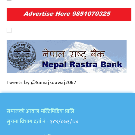
Tweets by @Samajkoawaj2067
समाजकाे आवाज मल्टिमिडिया प्रालि
सुचना विभाग दर्ता नं
: १८४/०७३/७४