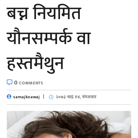
बच्न नियमित
यौनसम्पर्क वा
हस्तमैथुन
0
COMMENTS
samajkoawaj
२०७३ भाद्र १४, मंगलवार