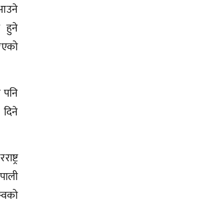
 आउने
हुने
रिएको
े पनि
 दिने
ष्ट्र
ेपाली
जस्वको