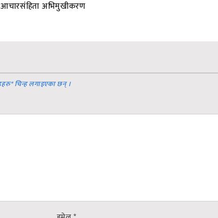
आचारसंहिता अभिमुखीकरण
डहरु
*
चिन्ह लगाइएका छन् ।
इमेल
*