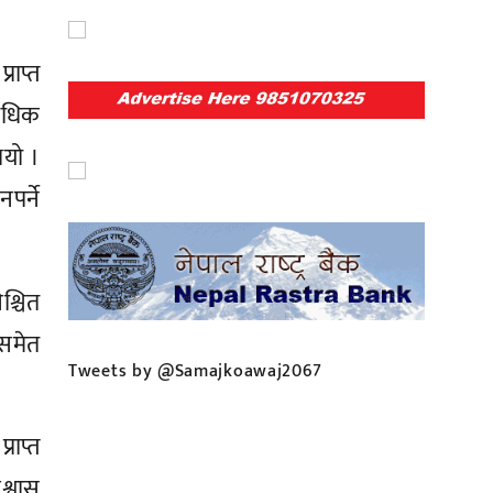
राप्त
राधिक
भयो ।
पर्ने
श्चित
 समेत
Tweets by @Samajkoawaj2067
राप्त
श्वास