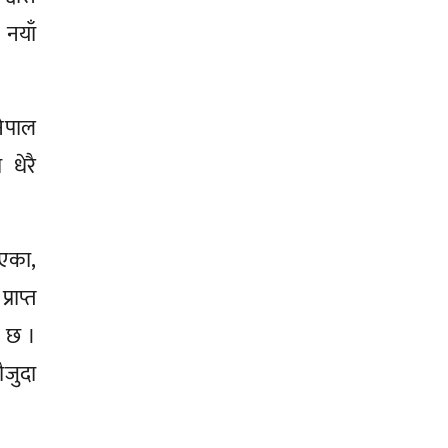
 नयाँ
नेपाल
 धेरै
िएका,
राप्त
ो छ ।
ौजुदा