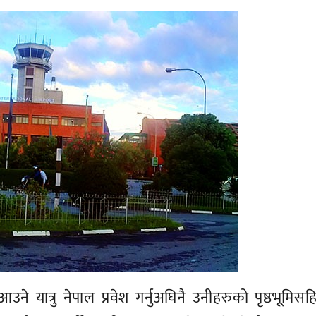
उने यात्रु नेपाल प्रवेश गर्नुअघिनै उनीहरुको पृष्ठभूमिस