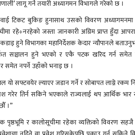
प्रणाली’ लागू गर्ने तयारी अध्यागमन विभागले गरेको छ ।
ले हवाई टिकट बुकिङ हुनासाथ उसको विवरण अध्यागमनमा प्
ोसूचीमा रहे÷नरहेको जस्ता जानकारी अग्रिम प्राप्त हुँदा आप
 कडाइ हुने विभागका महानिर्देशक केदार न्यौपानले बताउनु
ार्फत सञ्चालन हुने भएको र एकै पटक खरिद गर्न समेत न
 समेत नपर्ने उहाँको भनाइ छ ।
काल यो सफ्टवयेर ल्याएर जडान गर्ने र सोबापत लाग्ने रकम नि
ेश गरेर तिर्न सकिने भएकाले राज्यलाई थप आर्थिक भार
छौँ ।”
 पृष्ठभूमि र कालोसूचीमा रहेका व्यक्तिको विवरण सहजै प्
वेशाज्ञा नदिने वा प्रवेश गरिसकेपछि पक्राउ गर्न सकिने वि