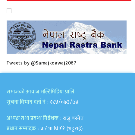
Tweets by @Samajkoawaj2067
समाजकाे आवाज मल्टिमिडिया प्रालि
सुचना विभाग दर्ता नं
: १८४/०७३/७४
अध्यक्ष तथा प्रबन्ध निर्देशक
: राजु बस्नेत
प्रधान सम्पादक
: प्रतिभा घिमिरे (भट्टराई)