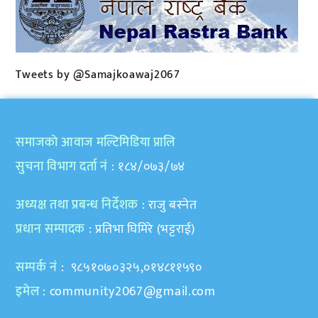
Tweets by @Samajkoawaj2067
समाजकाे आवाज मल्टिमिडिया प्रालि
सुचना विभाग दर्ता नं
: १८४/०७३/७४
अध्यक्ष तथा प्रबन्ध निर्देशक
: राजु बस्नेत
प्रधान सम्पादक
: प्रतिभा घिमिरे (भट्टराई)
सम्पर्क नं
: ९८५१०७०३२५,०१४८११५९०
इमेल
:
community2067@gmail.com