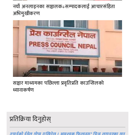
नयाँ अनलाइनका सञ्चालक÷सम्पादकलाई आचारसंहिता
अभिमुखीकरण
सञ्चार माध्यमका पछिल्ला प्रवृतिप्रति काउन्सिलको
ध्यानाकर्षण
प्रतिक्रिया दिनुहोस्
तपाईको ईमेल गोप्य राखिनेछ । आवश्यक फिल्डहरु
*
चिन्ह लगाइएका छन्